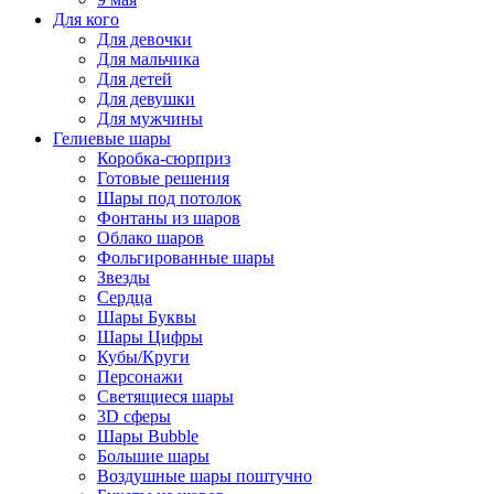
Для кого
Для девочки
Для мальчика
Для детей
Для девушки
Для мужчины
Гелиевые шары
Коробка-сюрприз
Готовые решения
Шары под потолок
Фонтаны из шаров
Облако шаров
Фольгированные шары
Звезды
Сердца
Шары Буквы
Шары Цифры
Кубы/Круги
Персонажи
Светящиеся шары
3D сферы
Шары Bubble
Большие шары
Воздушные шары поштучно