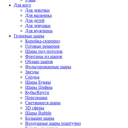
Для кого
Для девочки
Для мальчика
Для детей
Для девушки
Для мужчины
Гелиевые шары
Коробка-сюрприз
Готовые решения
Шары под потолок
Фонтаны из шаров
Облако шаров
Фольгированные шары
Звезды
Сердца
Шары Буквы
Шары Цифры
Кубы/Круги
Персонажи
Светящиеся шары
3D сферы
Шары Bubble
Большие шары
Воздушные шары поштучно