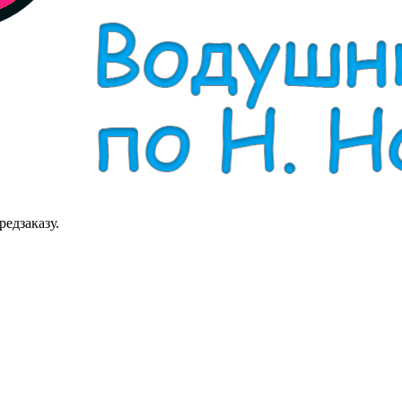
редзаказу.