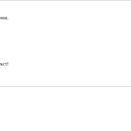
нии.
кст!