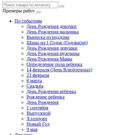
Примеры работ
По событиям
День Рождения девочки
День Рождения мальчика
Выписка из роддома
Шары на 1 Годик (Годовасие)
День Рождения девушки
День Рождения мужчины
День Рождения Мамы
Определение пола ребенка
14 февраля (День Влюбленных)
23 февраля
8 марта
Свадьба
День Рождения ребенка
Рождение ребенка
День Рождения
1 сентября
Выпускной
Хэллоуин
Новый Год
9 мая
Для кого