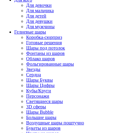
Для девочки
Для мальчика
Для детей
Для девушки
Для мужчины
Гелиевые шары
Коробка-сюрприз
Готовые решения
Шары под потолок
Фонтаны из шаров
Облако шаров
Фольгированные шары
Звезды
Сердца
Шары Буквы
Шары Цифры
Кубы/Круги
Персонажи
Светящиеся шары
3D сферы
Шары Bubble
Большие шары
Воздушные шары поштучно
Букеты из шаров