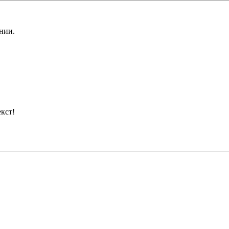
нии.
кст!