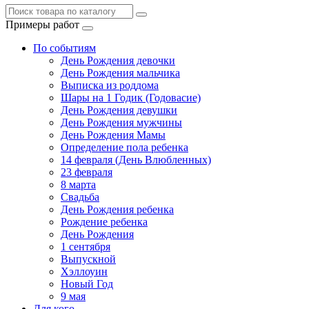
Примеры работ
По событиям
День Рождения девочки
День Рождения мальчика
Выписка из роддома
Шары на 1 Годик (Годовасие)
День Рождения девушки
День Рождения мужчины
День Рождения Мамы
Определение пола ребенка
14 февраля (День Влюбленных)
23 февраля
8 марта
Свадьба
День Рождения ребенка
Рождение ребенка
День Рождения
1 сентября
Выпускной
Хэллоуин
Новый Год
9 мая
Для кого