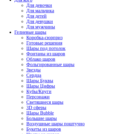
Для девочки
Для мальчика
Для детей
Для девушки
Для мужчины
Гелиевые шары
Коробка-сюрприз
Готовые решения
Шары под потолок
Фонтаны из шаров
Облако шаров
Фольгированные шары
Звезды
Сердца
Шары Буквы
Шары Цифры
Кубы/Круги
Персонажи
Светящиеся шары
3D сферы
Шары Bubble
Большие шары
Воздушные шары поштучно
Букеты из шаров