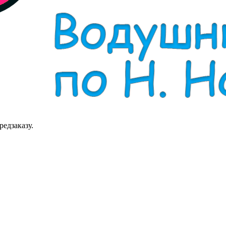
редзаказу.