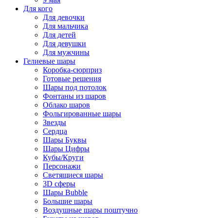
Для кого
Для девочки
Для мальчика
Для детей
Для девушки
Для мужчины
Гелиевые шары
Коробка-сюрприз
Готовые решения
Шары под потолок
Фонтаны из шаров
Облако шаров
Фольгированные шары
Звезды
Сердца
Шары Буквы
Шары Цифры
Кубы/Круги
Персонажи
Светящиеся шары
3D сферы
Шары Bubble
Большие шары
Воздушные шары поштучно