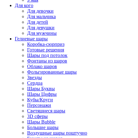
Для кого
Для девочки
Для мальчика
Для детей
Для девушки
Для мужчины
Гелиевые шары
Коробка-сюрприз
Готовые решения
Шары под потолок
Фонтаны из шаров
Облако шаров
Фольгированные шары
Звезды
Сердца
Шары Буквы
Шары Цифры
Кубы/Круги
Персонажи
Светящиеся шары
3D сферы
Шары Bubble
Большие шары
Воздушные шары поштучно