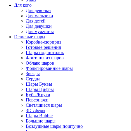
Для кого
Для девочки
Для мальчика
Для детей
Для девушки
Для мужчины
Гелиевые шары
Коробка-сюрприз
Готовые решения
Шары под потолок
Фонтаны из шаров
Облако шаров
Фольгированные шары
Звезды
Сердца
Шары Буквы
Шары Цифры
Кубы/Круги
Персонажи
Светящиеся шары
3D сферы
Шары Bubble
Большие шары
Воздушные шары поштучно