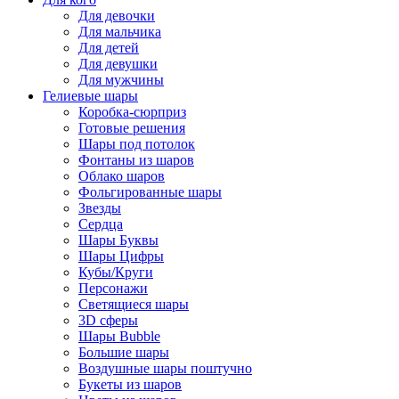
Для девочки
Для мальчика
Для детей
Для девушки
Для мужчины
Гелиевые шары
Коробка-сюрприз
Готовые решения
Шары под потолок
Фонтаны из шаров
Облако шаров
Фольгированные шары
Звезды
Сердца
Шары Буквы
Шары Цифры
Кубы/Круги
Персонажи
Светящиеся шары
3D сферы
Шары Bubble
Большие шары
Воздушные шары поштучно
Букеты из шаров