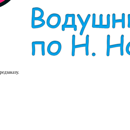
редзаказу.