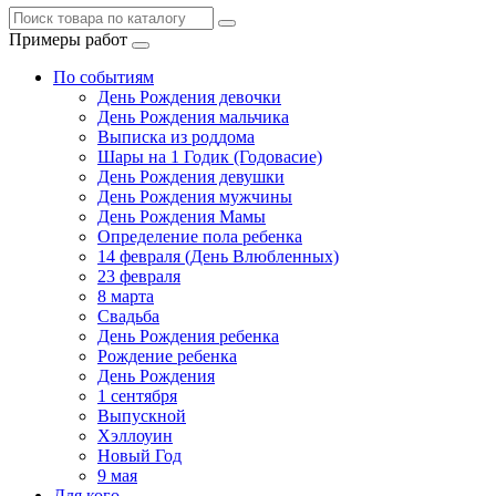
Примеры работ
По событиям
День Рождения девочки
День Рождения мальчика
Выписка из роддома
Шары на 1 Годик (Годовасие)
День Рождения девушки
День Рождения мужчины
День Рождения Мамы
Определение пола ребенка
14 февраля (День Влюбленных)
23 февраля
8 марта
Свадьба
День Рождения ребенка
Рождение ребенка
День Рождения
1 сентября
Выпускной
Хэллоуин
Новый Год
9 мая
Для кого