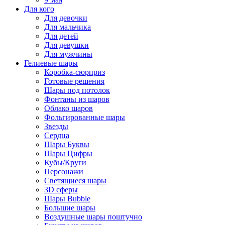
Для кого
Для девочки
Для мальчика
Для детей
Для девушки
Для мужчины
Гелиевые шары
Коробка-сюрприз
Готовые решения
Шары под потолок
Фонтаны из шаров
Облако шаров
Фольгированные шары
Звезды
Сердца
Шары Буквы
Шары Цифры
Кубы/Круги
Персонажи
Светящиеся шары
3D сферы
Шары Bubble
Большие шары
Воздушные шары поштучно