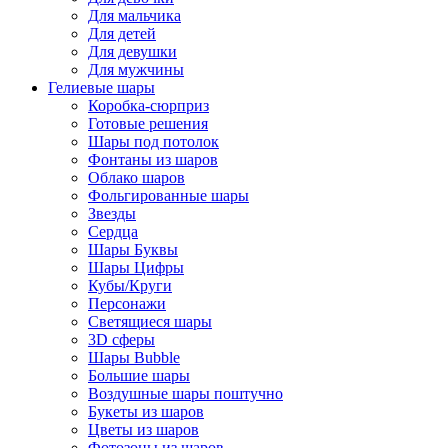
Для мальчика
Для детей
Для девушки
Для мужчины
Гелиевые шары
Коробка-сюрприз
Готовые решения
Шары под потолок
Фонтаны из шаров
Облако шаров
Фольгированные шары
Звезды
Сердца
Шары Буквы
Шары Цифры
Кубы/Круги
Персонажи
Светящиеся шары
3D сферы
Шары Bubble
Большие шары
Воздушные шары поштучно
Букеты из шаров
Цветы из шаров
Фотозоны из шаров