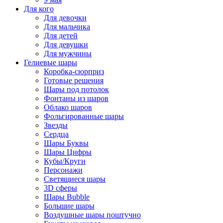
Для кого
Для девочки
Для мальчика
Для детей
Для девушки
Для мужчины
Гелиевые шары
Коробка-сюрприз
Готовые решения
Шары под потолок
Фонтаны из шаров
Облако шаров
Фольгированные шары
Звезды
Сердца
Шары Буквы
Шары Цифры
Кубы/Круги
Персонажи
Светящиеся шары
3D сферы
Шары Bubble
Большие шары
Воздушные шары поштучно