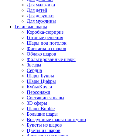
Для мальчика
Для детей
Для девушки
Для мужчины
Гелиевые шары
Коробка-сюрприз
Готовые решения
Шары под потолок
Фонтаны из шаров
Облако шаров
Фольгированные шары
Звезды
Сердца
Шары Буквы
Шары Цифры
Кубы/Круги
Персонажи
Светящиеся шары
3D сферы
Шары Bubble
Большие шары
Воздушные шары поштучно
Букеты из шаров
Цветы из шаров
Фотозоны из шаров