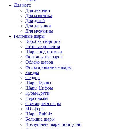
Для кого
Для девочки
Для мальчика
Для детей
Для девушки
Для мужчины
Гелиевые шары
Коробка-сюрприз
Готовые решения
Шары под потолок
Фонтаны из шаров
Облако шаров
Фольгированные шары
Звезды
Сердца
Шары Буквы
Шары Цифры
Кубы/Круги
Персонажи
Светящиеся шары
3D сферы
Шары Bubble
Большие шары
Воздушные шары поштучно