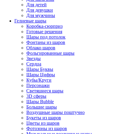
Для детей
Для девушки
Для мужчины
Гелиевые шары
Коробка-сюрприз
Готовые решения
Шары под потолок
Фонтаны из шаров
Облако шаров
Фольгированные шары
Звезды
Сердца
Шары Буквы
Шары Цифры
Кубы/Круги
Персонажи
Светящиеся шары
3D сферы
Шары Bubble
Большие шары
Воздушные шары поштучно
Букеты из шаров
Цветы из шаров
Фотозоны из шаров
Музыкальные воздушные шары