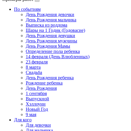
По событиям
День Рождения девочки
День Рождения мальчика
Выписка из роддома
Шары на 1 Годик (Годовасие)
День Рождения девушки
День Рождения мужчины
День Рождения Мамы
Определение пола ребенка
14 февраля (День Влюбленных)
23 февраля
8 марта
Свадьба
День Рождения ребенка
Рождение ребенка
День Рождения
1 сентября
Выпускной
Хэллоуин
Новый Год
9 мая
Для кого
Для девочки
Для мальчика