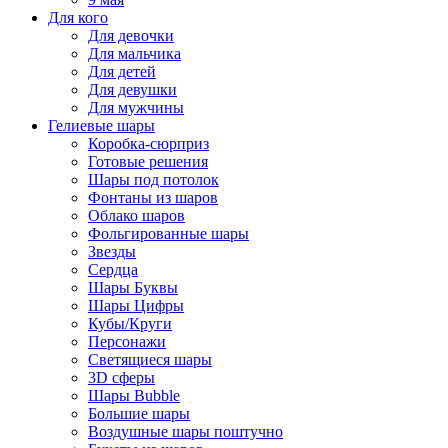
Для кого
Для девочки
Для мальчика
Для детей
Для девушки
Для мужчины
Гелиевые шары
Коробка-сюрприз
Готовые решения
Шары под потолок
Фонтаны из шаров
Облако шаров
Фольгированные шары
Звезды
Сердца
Шары Буквы
Шары Цифры
Кубы/Круги
Персонажи
Светящиеся шары
3D сферы
Шары Bubble
Большие шары
Воздушные шары поштучно