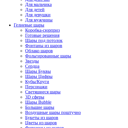
Для мальчика
Для детей
Для девушки
Для мужчины
Гелиевые шары
Коробка-сюрприз
Готовые решения
Шары под потолок
Фонтаны из шаров
Облако шаров
Фольгированные шары
Звезды
Сердца
Шары Буквы
Шары Цифры
Кубы/Круги
Персонажи
Светящиеся шары
3D сферы
Шары Bubble
Большие шары
Воздушные шары поштучно
Букеты из шаров
Цветы из шаров
Фотозоны из шаров