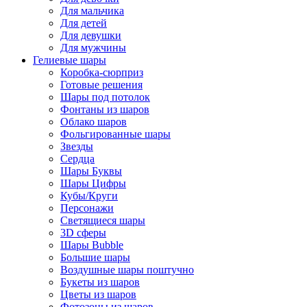
Для мальчика
Для детей
Для девушки
Для мужчины
Гелиевые шары
Коробка-сюрприз
Готовые решения
Шары под потолок
Фонтаны из шаров
Облако шаров
Фольгированные шары
Звезды
Сердца
Шары Буквы
Шары Цифры
Кубы/Круги
Персонажи
Светящиеся шары
3D сферы
Шары Bubble
Большие шары
Воздушные шары поштучно
Букеты из шаров
Цветы из шаров
Фотозоны из шаров