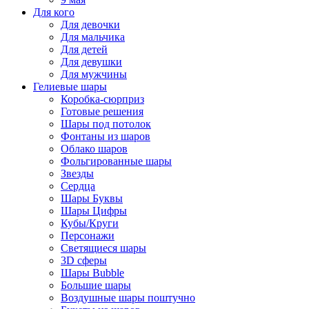
Для кого
Для девочки
Для мальчика
Для детей
Для девушки
Для мужчины
Гелиевые шары
Коробка-сюрприз
Готовые решения
Шары под потолок
Фонтаны из шаров
Облако шаров
Фольгированные шары
Звезды
Сердца
Шары Буквы
Шары Цифры
Кубы/Круги
Персонажи
Светящиеся шары
3D сферы
Шары Bubble
Большие шары
Воздушные шары поштучно