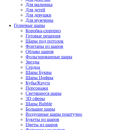
Для мальчика
Для детей
Для девушки
Для мужчины
Гелиевые шары
Коробка-сюрприз
Готовые решения
Шары под потолок
Фонтаны из шаров
Облако шаров
Фольгированные шары
Звезды
Сердца
Шары Буквы
Шары Цифры
Кубы/Круги
Персонажи
Светящиеся шары
3D сферы
Шары Bubble
Большие шары
Воздушные шары поштучно
Букеты из шаров
Цветы из шаров
Фотозоны из шаров