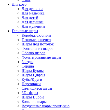
Для кого
Для девочки
Для мальчика
Для детей
Для девушки
Для мужчины
Гелиевые шары
Коробка-сюрприз
Готовые решения
Шары под потолок
Фонтаны из шаров
Облако шаров
Фольгированные шары
Звезды
Сердца
Шары Буквы
Шары Цифры
Кубы/Круги
Персонажи
Светящиеся шары
3D сферы
Шары Bubble
Большие шары
Воздушные шары поштучно