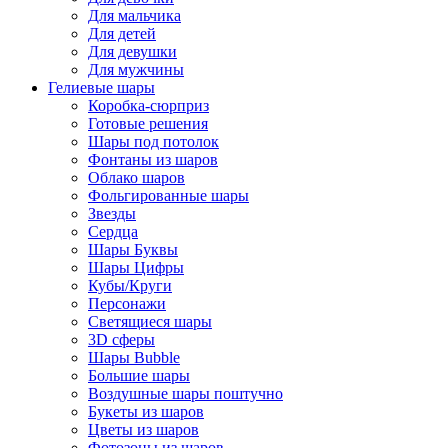
Для мальчика
Для детей
Для девушки
Для мужчины
Гелиевые шары
Коробка-сюрприз
Готовые решения
Шары под потолок
Фонтаны из шаров
Облако шаров
Фольгированные шары
Звезды
Сердца
Шары Буквы
Шары Цифры
Кубы/Круги
Персонажи
Светящиеся шары
3D сферы
Шары Bubble
Большие шары
Воздушные шары поштучно
Букеты из шаров
Цветы из шаров
Фотозоны из шаров