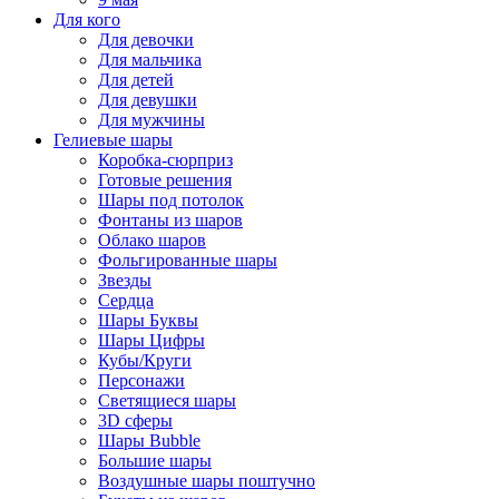
Для кого
Для девочки
Для мальчика
Для детей
Для девушки
Для мужчины
Гелиевые шары
Коробка-сюрприз
Готовые решения
Шары под потолок
Фонтаны из шаров
Облако шаров
Фольгированные шары
Звезды
Сердца
Шары Буквы
Шары Цифры
Кубы/Круги
Персонажи
Светящиеся шары
3D сферы
Шары Bubble
Большие шары
Воздушные шары поштучно