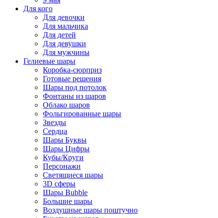
Для кого
Для девочки
Для мальчика
Для детей
Для девушки
Для мужчины
Гелиевые шары
Коробка-сюрприз
Готовые решения
Шары под потолок
Фонтаны из шаров
Облако шаров
Фольгированные шары
Звезды
Сердца
Шары Буквы
Шары Цифры
Кубы/Круги
Персонажи
Светящиеся шары
3D сферы
Шары Bubble
Большие шары
Воздушные шары поштучно