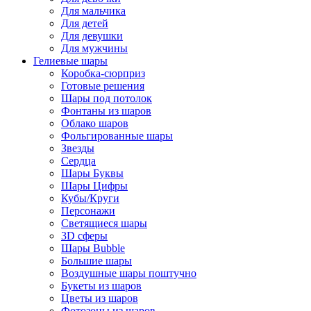
Для мальчика
Для детей
Для девушки
Для мужчины
Гелиевые шары
Коробка-сюрприз
Готовые решения
Шары под потолок
Фонтаны из шаров
Облако шаров
Фольгированные шары
Звезды
Сердца
Шары Буквы
Шары Цифры
Кубы/Круги
Персонажи
Светящиеся шары
3D сферы
Шары Bubble
Большие шары
Воздушные шары поштучно
Букеты из шаров
Цветы из шаров
Фотозоны из шаров