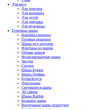
Для кого
Для девочки
Для мальчика
Для детей
Для девушки
Для мужчины
Гелиевые шары
Коробка-сюрприз
Готовые решения
Шары под потолок
Фонтаны из шаров
Облако шаров
Фольгированные шары
Звезды
Сердца
Шары Буквы
Шары Цифры
Кубы/Круги
Персонажи
Светящиеся шары
3D сферы
Шары Bubble
Большие шары
Воздушные шары поштучно