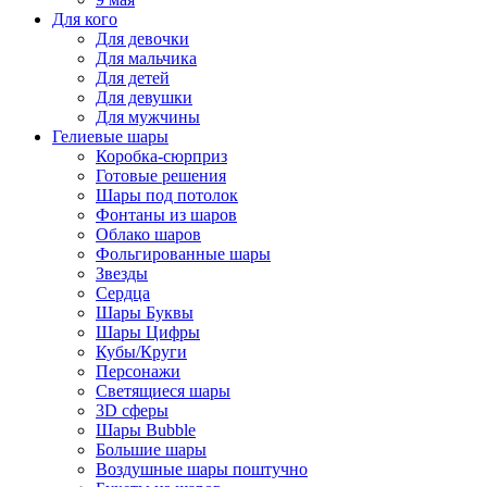
Для кого
Для девочки
Для мальчика
Для детей
Для девушки
Для мужчины
Гелиевые шары
Коробка-сюрприз
Готовые решения
Шары под потолок
Фонтаны из шаров
Облако шаров
Фольгированные шары
Звезды
Сердца
Шары Буквы
Шары Цифры
Кубы/Круги
Персонажи
Светящиеся шары
3D сферы
Шары Bubble
Большие шары
Воздушные шары поштучно